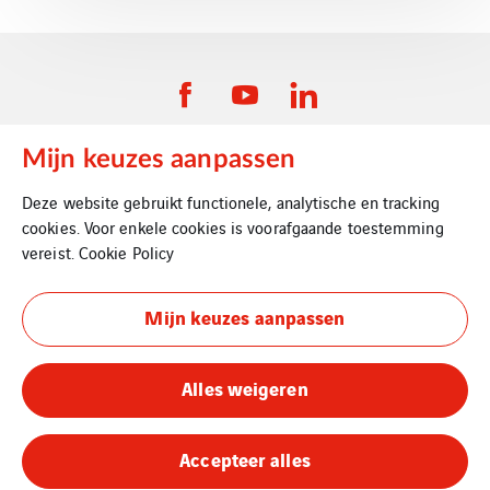
Mijn keuzes aanpassen
VINCI Energies Belgium
Deze website gebruikt functionele, analytische en tracking
cookies. Voor enkele cookies is voorafgaande toestemming
VINCI Energies
vereist.
Cookie Policy
The Agility Effect
Mijn keuzes aanpassen
Juridische informatie
Alles weigeren
Privacybeleid
Cookies
Accepteer alles