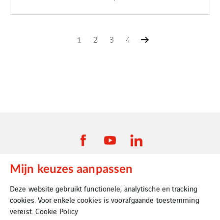
1
2
3
4
Mijn keuzes aanpassen
VINCI Energies Belgium
Deze website gebruikt functionele, analytische en tracking
cookies. Voor enkele cookies is voorafgaande toestemming
VINCI Energies
vereist.
Cookie Policy