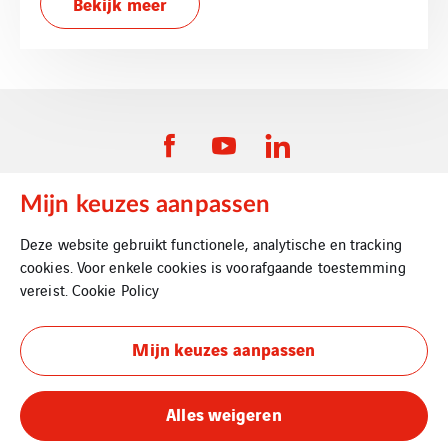
Bekijk meer
Mijn keuzes aanpassen
VINCI Energies Belgium
Deze website gebruikt functionele, analytische en tracking
cookies. Voor enkele cookies is voorafgaande toestemming
VINCI Energies
vereist.
Cookie Policy
The Agility Effect
Mijn keuzes aanpassen
Juridische informatie
Alles weigeren
Privacybeleid