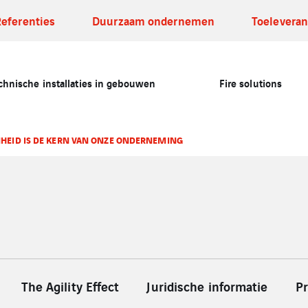
Referenties
Duurzaam ondernemen
Toeleveran
chnische installaties in gebouwen
Fire solutions
HEID IS DE KERN VAN ONZE ONDERNEMING
The Agility Effect
Juridische informatie
Pr