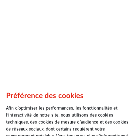
de
ses
données
n’est
utilisées
à
des
fins
statistiques,
analytiques
ou
commerciales.
Préférence des cookies
Pour
Afin d’optimiser les performances, les fonctionnalités et
des
l’interactivité de notre site, nous utilisons des cookies
raisons
techniques, des cookies de mesure d’audience et des cookies
de
de réseaux sociaux, dont certains requièrent votre
sécurité,
consentement préalable. Vous trouverez plus d’informations à