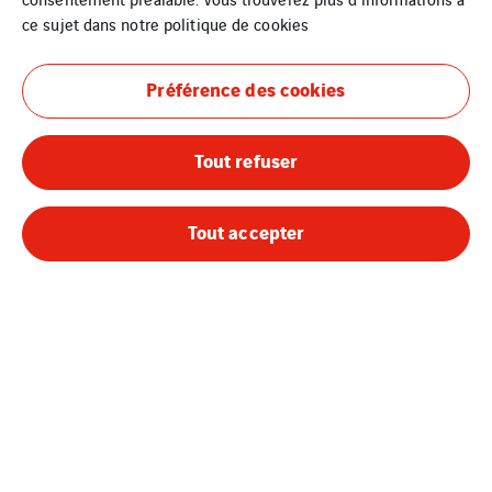
l’adresse
ce sujet dans notre
politique de cookies
IP
de
Préférence des cookies
l’expéditeur
est
Tout refuser
recueilli
à
chaque
Tout accepter
demande
de
contact
via
ce
formulaire.
En
savoir