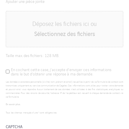
Ajouter une pièce jointe
Déposez les fichiers ici ou
Sélectionnez des fichiers
Taille max. des fichiers : 128 MB.
En cochant cette case, j’accepte d’envoyer ces informations
Les
dans le but d’obtenir une réponse à ma demande.
données
Les données a caractère personnelle (civilité, nom, prénom et email) recueillies à partir de ce formulaire de contact sont
a
transmises uniquement au service communication de Cegelec. Ces informations sont utiles pour traiter votre demande
et pouvoir ainsi vous répondre. Aucun traitement de ses données n’est utilisées à des fins statistiques, analytiques ou
caractère
commerciales. Pour des raisons de sécurité, l’adresse IP de l’expéditeur est recueilli à chaque demande de contact via
ce formulaire.
personnelle
En savoir plus
.
(civilité,
Tous les champs marqués d’une * sont obligatoires.
nom,
prénom
CAPTCHA