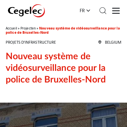
FR
Nouveau système de vidéosurveillance pour la
Accueil
»
Projecten
»
police de Bruxelles-Nord
PROJETS D’INFRASTRUCTURE
BELGIUM
Nouveau système de
vidéosurveillance pour la
police de Bruxelles-Nord