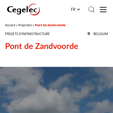
FR
Pont de Zandvoorde
Accueil
»
Projecten
»
PROJETS D’INFRASTRUCTURE
BELGIUM
Pont de Zandvoorde