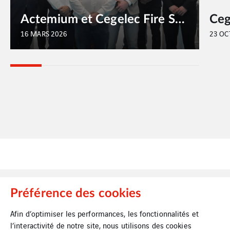
Actemium et Cegelec Fire Solutions reviennent sur une participation réussie à StocExpo 2026
16 MARS 2026
23 OC
Préférence des cookies
Afin d’optimiser les performances, les fonctionnalités et
l’interactivité de notre site, nous utilisons des cookies